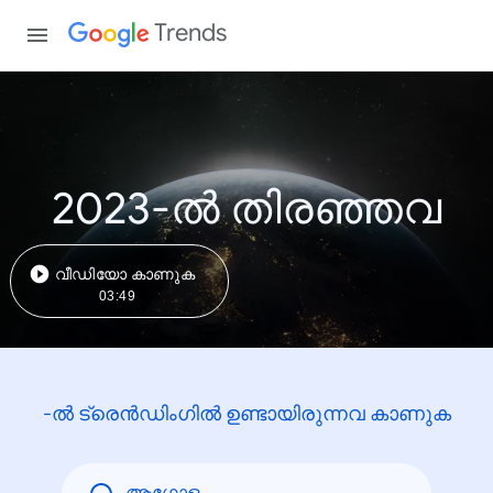
Trends
2023-ൽ തിരഞ്ഞവ
വീഡിയോ കാണുക
03:49
-ൽ ട്രെൻഡിംഗിൽ ഉണ്ടായിരുന്നവ കാണുക