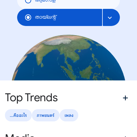
ആഗോള
തായ്‌ലന്റ്
Top Trends
...คืออะไร
ภาพยนตร์
เพลง