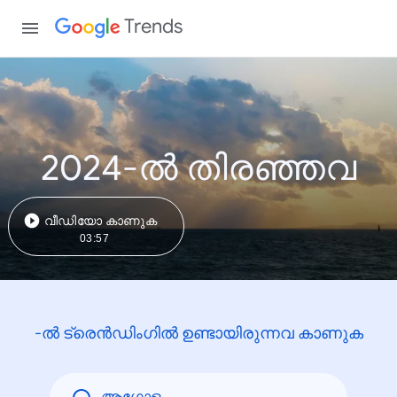
Trends
2024-ൽ തിരഞ്ഞവ
വീഡിയോ കാണുക
03:57
-ൽ ട്രെൻഡിംഗിൽ ഉണ്ടായിരുന്നവ കാണുക