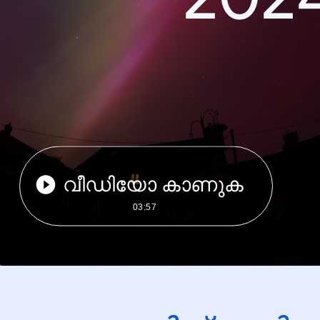
വീഡിയോ കാണുക
03:57