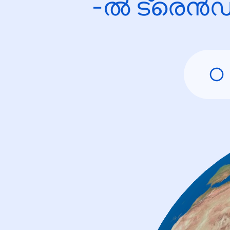
-ൽ ട്രെൻഡ