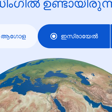
ിംഗിൽ ഉണ്ടായിരു
ആഗോള
ഇസ്രായേല്‍