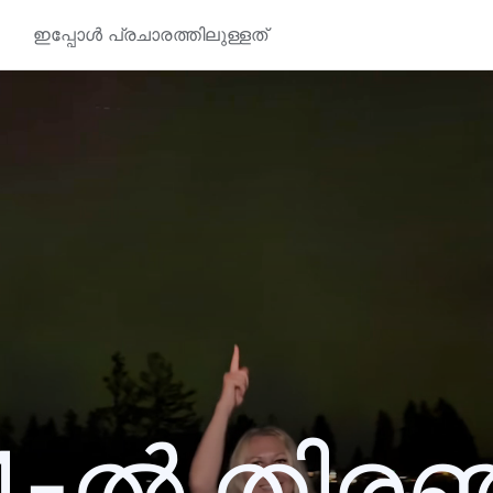
ഇപ്പോൾ പ്രചാരത്തിലുള്ളത്
4-ൽ തിര