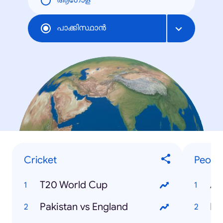
ആഗോള
പാക്കിസ്ഥാന്‍
Cricket
Peopl
T20 World Cup
Ab
Pakistan vs England
Et