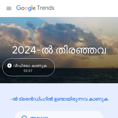
Trends
2024-ൽ തിരഞ്ഞവ
വീഡിയോ കാണുക
03:57
-ൽ ട്രെൻഡിംഗിൽ ഉണ്ടായിരുന്നവ കാണുക