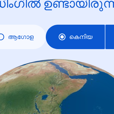
ിംഗിൽ ഉണ്ടായിരു
ആഗോള
കെനിയ