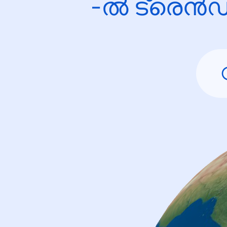
-ൽ ട്രെൻഡ