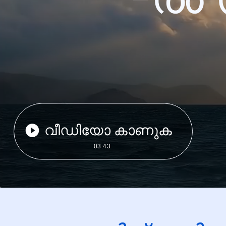
വീഡിയോ കാണുക
03:43