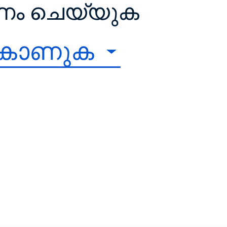
ഷണം ചെയ്യുക
 കാണുക