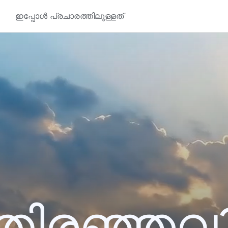
ഇപ്പോൾ പ്രചാരത്തിലുള്ളത്
തിരഞ്ഞവ