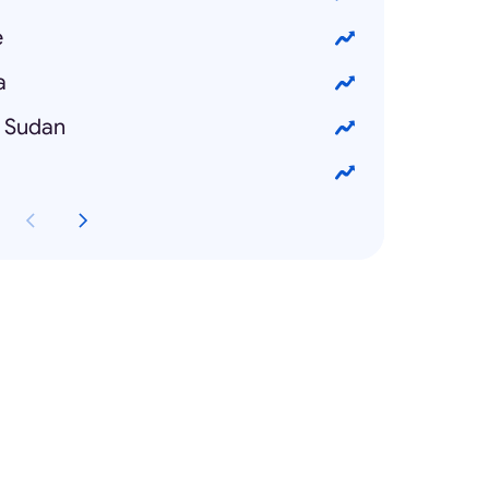
e
a
n Sudan