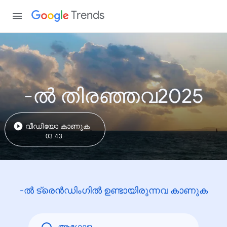
Trends
-ൽ തിരഞ്ഞവ2025
വീഡിയോ കാണുക
03:43
-ൽ ട്രെൻഡിംഗിൽ ഉണ്ടായിരുന്നവ കാണുക