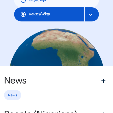
ആഗോള
നൈജീരിയ
News
News