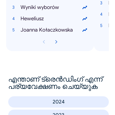
Mi
Wyniki wyborów
Dr
Heweliusz
Joanna Kołaczkowska
എന്താണ് ട്രെൻഡിംഗ് എന്ന്
പര്യവേക്ഷണം ചെയ്യുക
2024