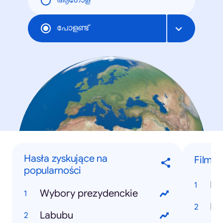
ആഗോള
പോളണ്ട്
Hasła zyskujące na
Filmy
popularności
Do
Wybory prezydenckie
Ko
Labubu