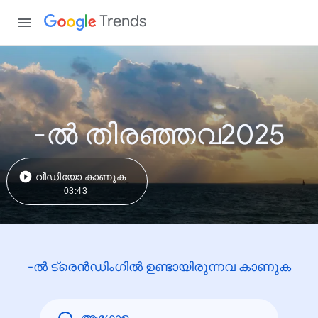
Trends
-ൽ തിരഞ്ഞവ2025
വീഡിയോ കാണുക
03:43
-ൽ ട്രെൻഡിംഗിൽ ഉണ്ടായിരുന്നവ കാണുക