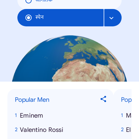
जागतिक
स्पेन
Popular Men
Popula
Eminem
Matr
Valentino Rossi
El S