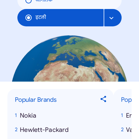
जागतिक
इटली
Popular Brands
Popula
Nokia
Eros
Hewlett-Packard
Vasc