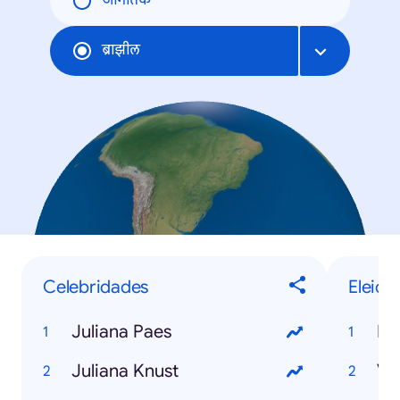
जागतिक
ब्राझील
Celebridades
Eleiçõ
Juliana Paes
Re
Juliana Knust
Ve