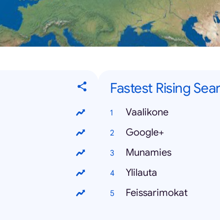
Fastest Rising Sea
Vaalikone
Google+
Munamies
Ylilauta
Feissarimokat