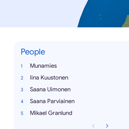
People
Munamies
Iina Kuustonen
Saana Uimonen
Saana Parviainen
Mikael Granlund