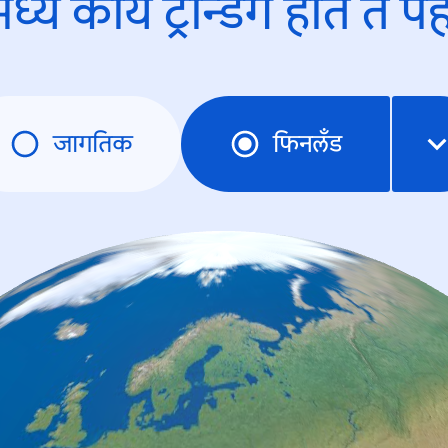
ध्ये काय ट्रेन्डिंंग होते ते प
जागतिक
फिनलँड