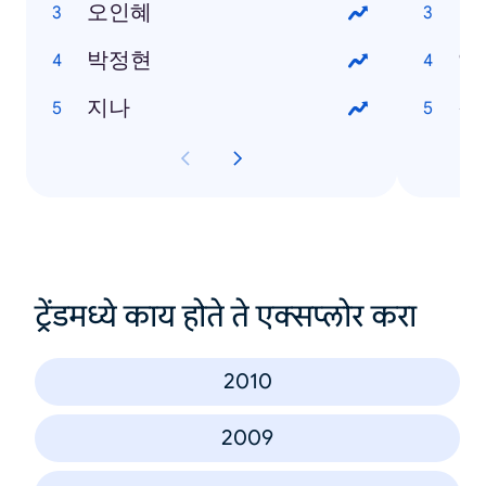
오인혜
나
박정현
임
지나
갤
ट्रेंडमध्ये काय होते ते एक्सप्लोर करा
2010
2009