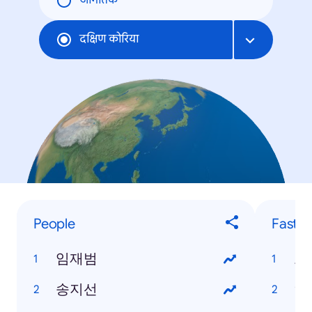
जागतिक
दक्षिण कोरिया
People
Fastes
임재범
로
송지선
연