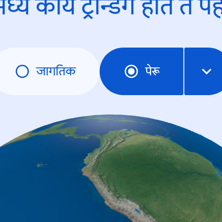
ध्ये काय ट्रेन्डिंंग होते ते प
जागतिक
पेरू