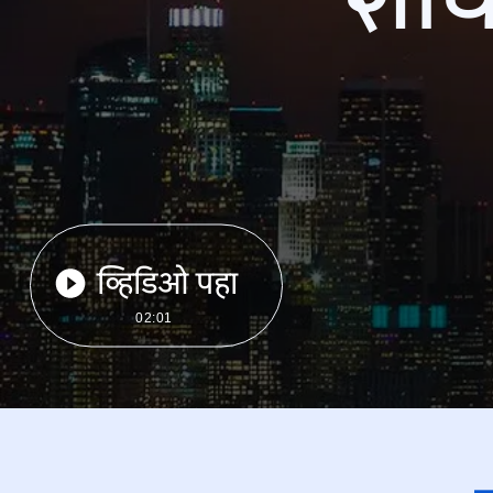
व्हिडिओ पहा
02:01