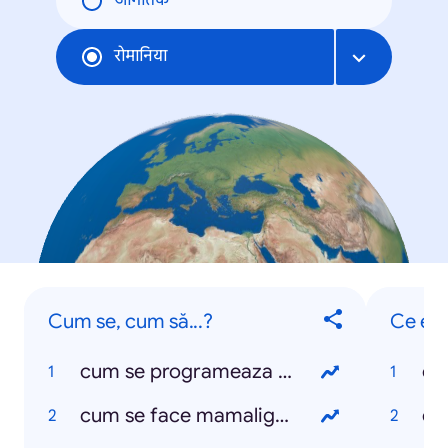
जागतिक
रोमानिया
Cum se, cum să...?
Ce est
cum se programeaza pc sa se opreasca?
ce
cum se face mamaliga pentru momeala la pesti
ce