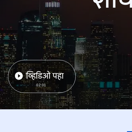
व्हिडिओ पहा
02:01