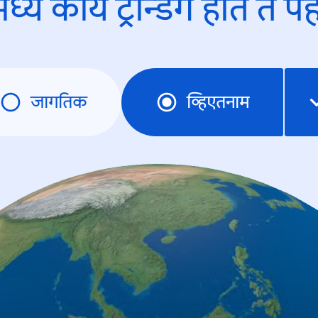
ध्ये काय ट्रेन्डिंंग होते ते प
जागतिक
व्हिएतनाम