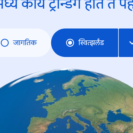
ध्ये काय ट्रेन्डिंंग होते ते प
जागतिक
स्वित्झर्लंड