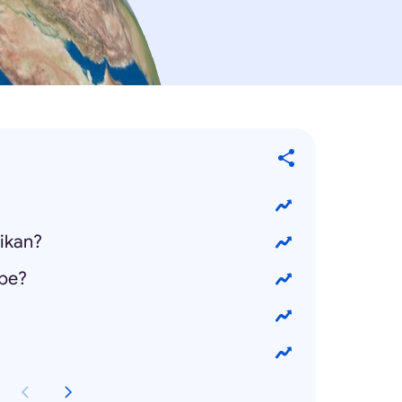
rikan?
ebe?