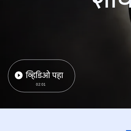
व्हिडिओ पहा
02:01