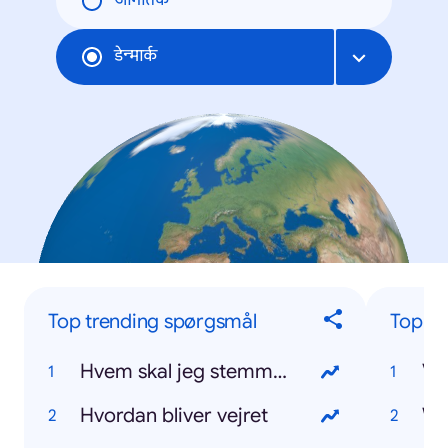
जागतिक
डेन्मार्क
Top trending spørgsmål
Top tr
Hvem skal jeg stemme på
VM
Hvordan bliver vejret
W