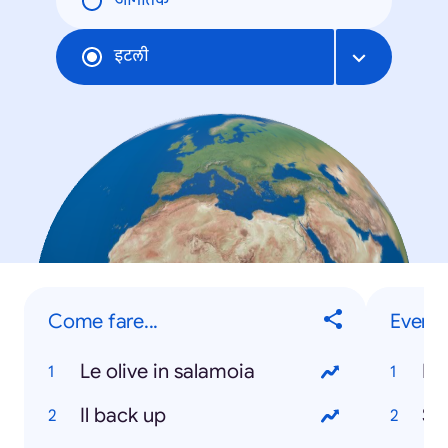
जागतिक
इटली
Come fare...
Eventi
Le olive in salamoia
Ita
Il back up
Sa