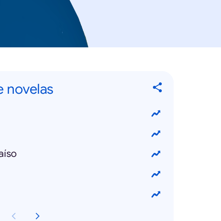
e novelas
aíso