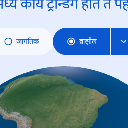
ध्ये काय ट्रेन्डिंंग होते ते प
जागतिक
ब्राझील