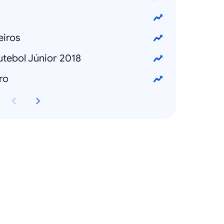
iros
tebol Júnior 2018
ro