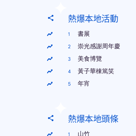
熱爆本地活動
書展
崇光感謝周年慶
美食博覽
黃子華棟篤笑
年宵
熱爆本地頭條
山竹