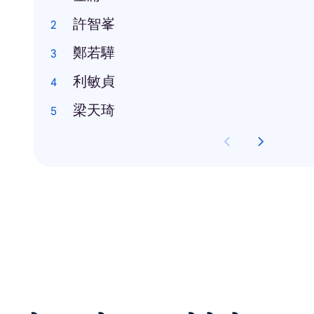
許智峯
鄭若驊
利敏貞
梁天琦