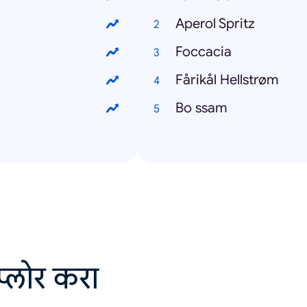
Aperol Spritz
Foccacia
Fårikål Hellstrøm
Bo ssam
सप्लोर करा