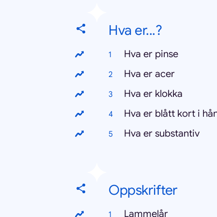
Hva er...?
Hva er pinse
Hva er acer
Hva er klokka
Hva er blått kort i hå
Hva er substantiv
Oppskrifter
Lammelår