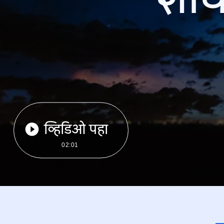
व्हिडिओ पहा
02:01