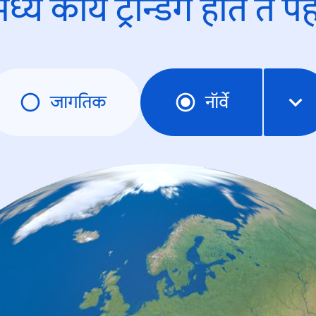
ध्ये काय ट्रेन्डिंंग होते ते प
जागतिक
नॉर्वे