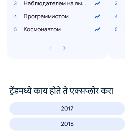
Наблюдателем на выборах
XX
Программистом
Ол
Космонавтом
Ст
ट्रेंडमध्ये काय होते ते एक्सप्लोर करा
2017
2016