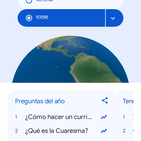
जागतिक
पनामा
Preguntas del año
Tende
¿Cómo hacer un currículum?
¿Qué es la Cuaresma?
Co