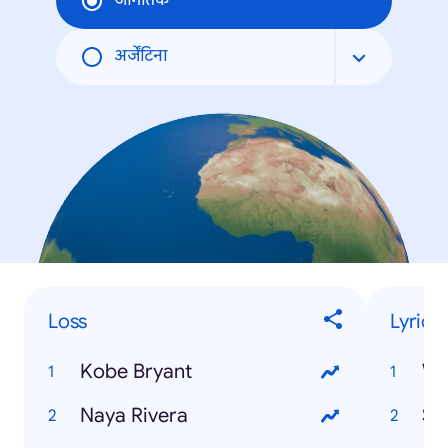
जागतिक
अर्जेंटिना
Loss
Lyrics
Kobe Bryant
W
Naya Rivera
Sa