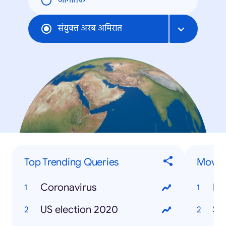
जागतिक
संयुक्त अरब अमिरात
Top Trending Queries
Movies
Coronavirus
Mo
US election 2020
So