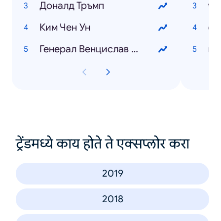
Доналд Тръмп
wo
Ким Чен Ун
Генерал Венцислав Мутафчийски
ट्रेंडमध्ये काय होते ते एक्सप्लोर करा
2019
2018