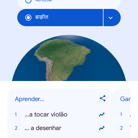
जागतिक
ब्राझील
Aprender...
Game
...a tocar violão
Am
... a desenhar
Va