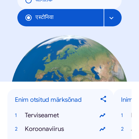
जागतिक
एस्टोनिया
Enim otsitud märksõnad
Inime
Terviseamet
Ko
Koroonaviirus
Ja