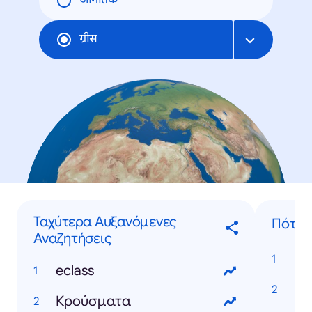
जागतिक
ग्रीस
Ταχύτερα Αυξανόμενες
Πότε..
Αναζητήσεις
eclass
Κρούσματα