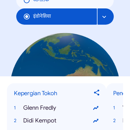
जागतिक
इंडोनेशिया
Kepergian Tokoh
Penelu
Glenn Fredly
Vi
Didi Kempot
PS