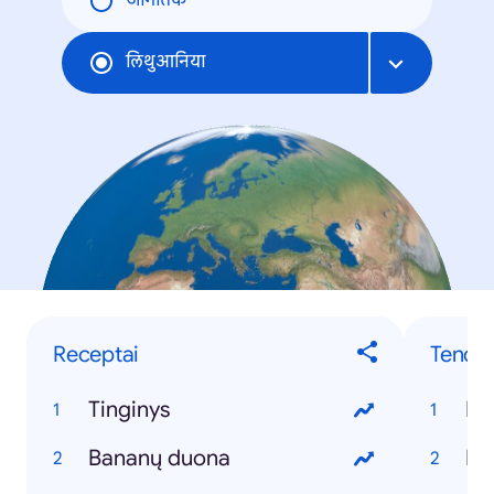
जागतिक
लिथुआनिया
Receptai
Tenden
Tinginys
Ko
Bananų duona
ED