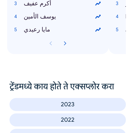
نار
أكرم عفيف
Ho
يوسف الأمين
في
مايا رعيدي
ट्रेंडमध्ये काय होते ते एक्सप्लोर करा
2023
2022