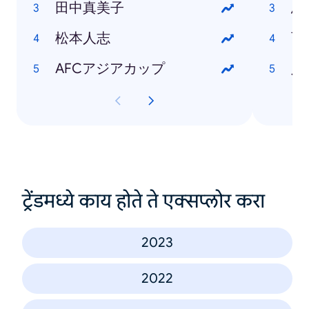
田中真美子
鳥
松本人志
西
AFCアジアカップ
八
ट्रेंडमध्ये काय होते ते एक्सप्लोर करा
2023
2022