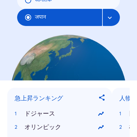
जागतिक
जपान
急上昇ランキング
人物
ドジャース
田
オリンピック
松