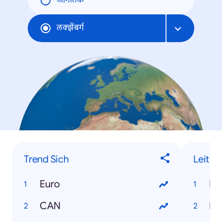
जागतिक
लक्झेंबर्ग
Trend Sich
Leit
Euro
Ka
CAN
Do