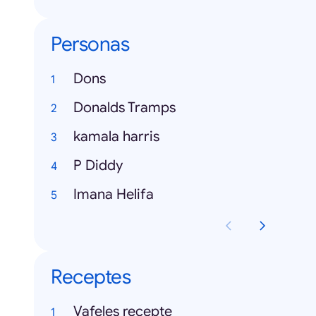
Personas
Dons
Donalds Tramps
kamala harris
P Diddy
Imana Helifa
Receptes
Vafeles recepte