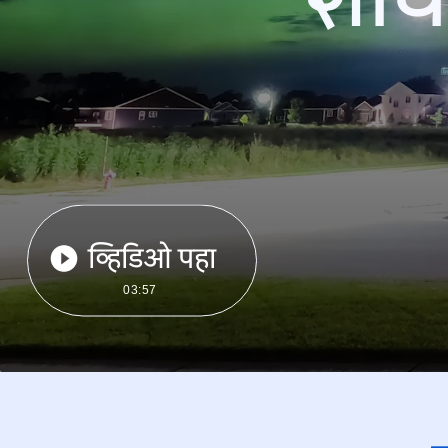
व्हिडिओ पहा
03:57