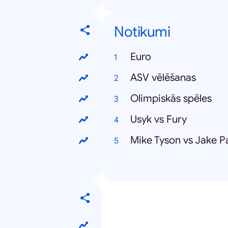
Notikumi
Euro
ASV vēlēšanas
Olimpiskās spēles
Usyk vs Fury
Mike Tyson vs Jake P