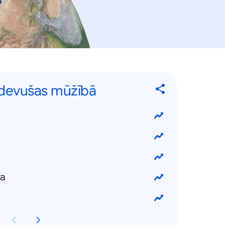
 devušas mūžībā
ka