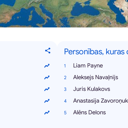
Personības, kuras
Liam Payne
Aleksejs Navaļnijs
Juris Kulakovs
Anastasija Zavoroņu
Alēns Delons