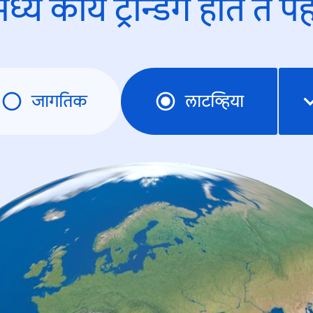
ध्ये काय ट्रेन्डिंंग होते ते प
जागतिक
लाटव्हिया