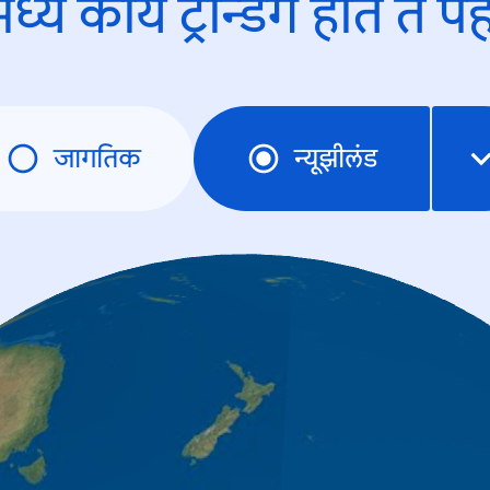
ध्ये काय ट्रेन्डिंंग होते ते प
जागतिक
न्यूझीलंड