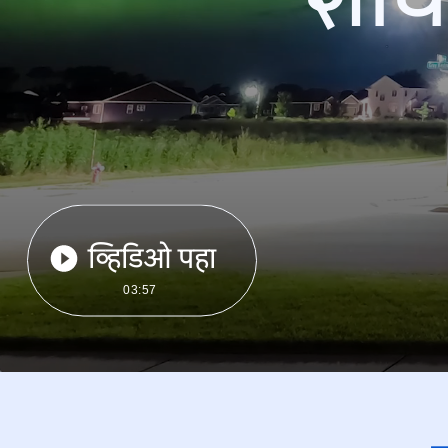
व्हिडिओ पहा
03:57