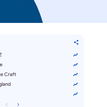
Z
le
te Craft
gland