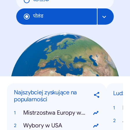
जागतिक
पोलंड
Najszybciej zyskujące na
Ludzie
popularności
Bu
Mistrzostwa Europy w Piłce Nożnej 2024
Ju
Wybory w USA