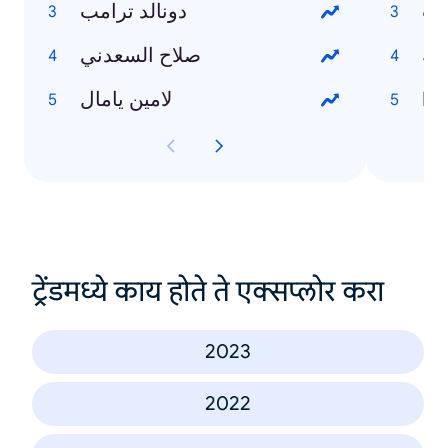
وت
دونالد ترامب
صة
صلاح السعدني
Ho
لامين يامال
ट्रेंडमध्ये काय होते ते एक्सप्लोर करा
2023
2022