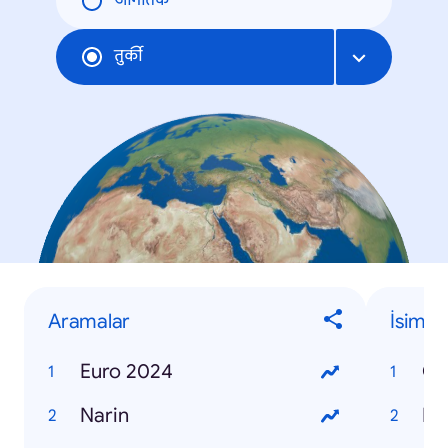
जागतिक
तुर्की
Aramalar
İsimle
Euro 2024
Os
Narin
Me