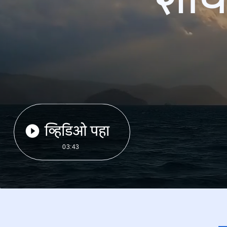
व्हिडिओ पहा
03:43