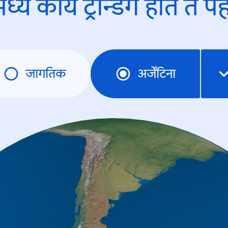
ध्ये काय ट्रेन्डिंंग होते ते प
जागतिक
अर्जेंटिना