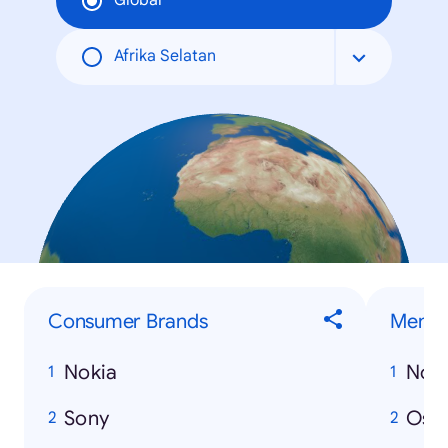
Global
Afrika Selatan
Consumer Brands
Men
Nokia
Nos
Sony
Osa