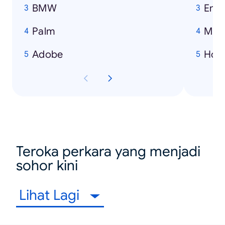
BMW
Emi
Palm
Mich
Adobe
How
Teroka perkara yang menjadi
sohor kini
Lihat Lagi