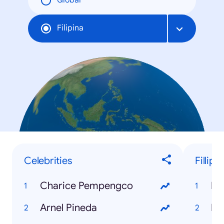
Global
Filipina
Celebrities
Fillip
Charice Pempengco
Fl
Arnel Pineda
Ib