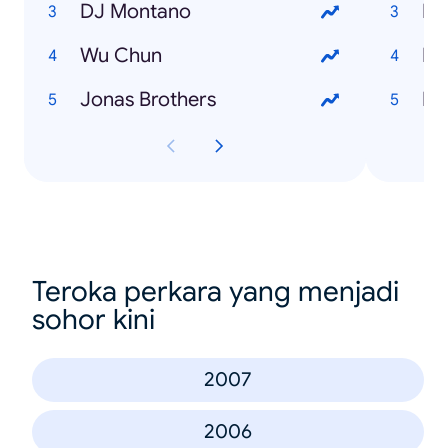
DJ Montano
Pi
Wu Chun
No
Jonas Brothers
El 
Teroka perkara yang menjadi
sohor kini
2007
2006