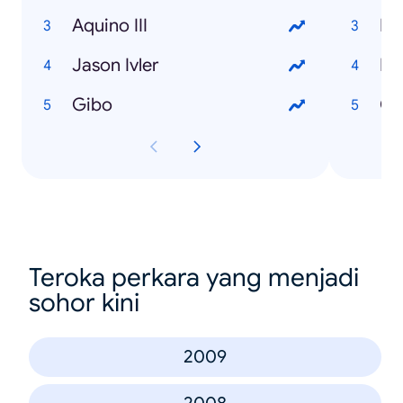
Aquino III
Bo
Jason Ivler
Pu
Gibo
Ca
Teroka perkara yang menjadi
sohor kini
2009