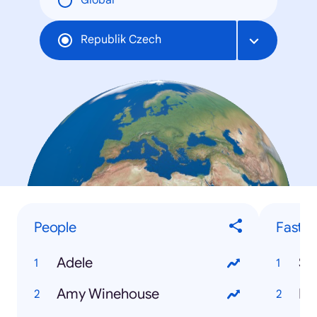
Global
Republik Czech
People
Fastes
Adele
Sčí
Amy Winehouse
Pa