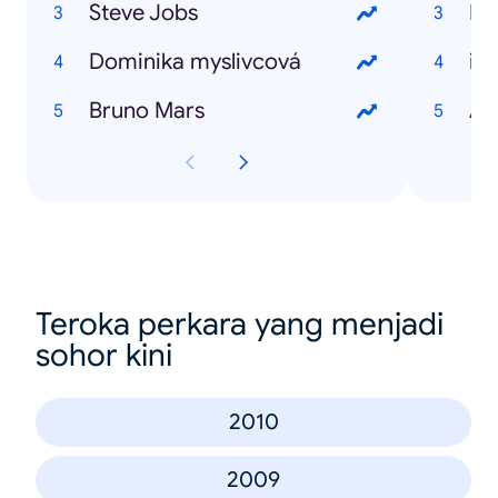
Steve Jobs
Ex
Dominika myslivcová
iP
Bruno Mars
Ad
Teroka perkara yang menjadi
sohor kini
2010
2009