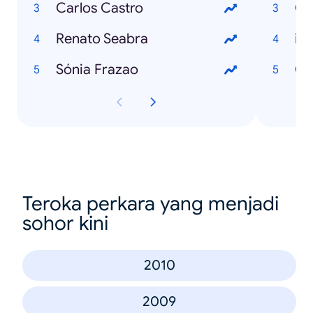
Carlos Castro
Go
Renato Seabra
iP
Sónia Frazao
Gm
Teroka perkara yang menjadi
sohor kini
2010
2009