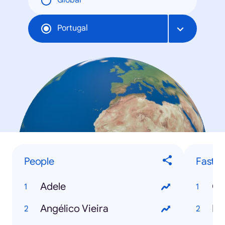
Global
Portugal
People
Fastes
Adele
Ce
Angélico Vieira
Fa