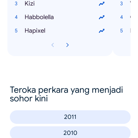
Kizi
Wh
Habbolella
On
Hapixel
PS
Teroka perkara yang menjadi
sohor kini
2011
2010