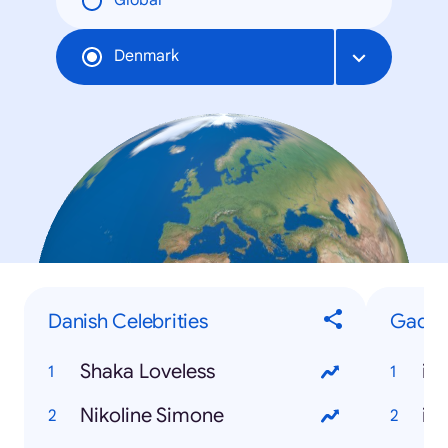
Global
Denmark
Danish Celebrities
Gadge
Shaka Loveless
iP
Nikoline Simone
iP