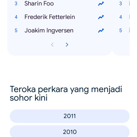
Sharin Foo
iP
Frederik Fetterlein
Ne
Joakim Ingversen
iP
Teroka perkara yang menjadi
sohor kini
2011
2010