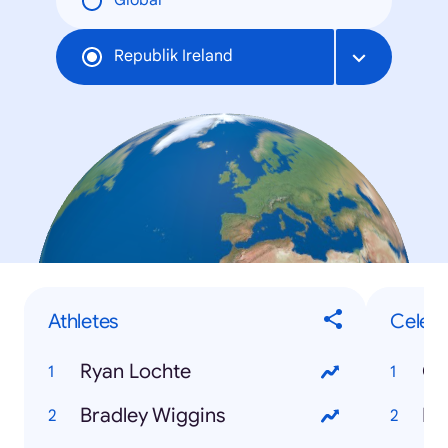
Global
Republik Ireland
Athletes
Celebr
Ryan Lochte
Cr
Bradley Wiggins
Mi