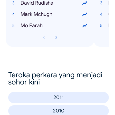
David Rudisha
Li
Mark Mchugh
Ci
Mo Farah
Da
Teroka perkara yang menjadi
sohor kini
2011
2010