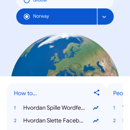
Global
Norway
How to...
Peopl
Hvordan Spille Wordfeud
Wh
Hvordan Slette Facebook
Ka