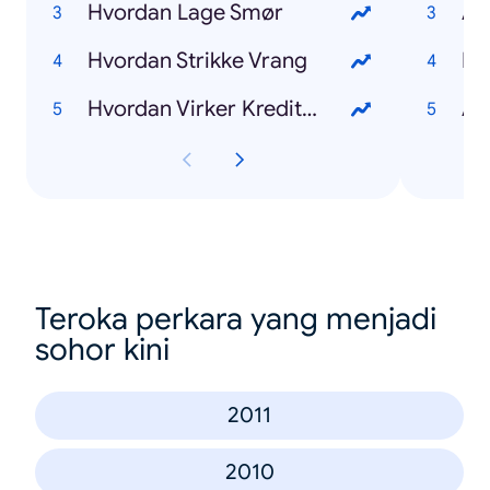
Hvordan Lage Smør
Am
Hvordan Strikke Vrang
Mo
Hvordan Virker Kredittkort
Al
Teroka perkara yang menjadi
sohor kini
2011
2010