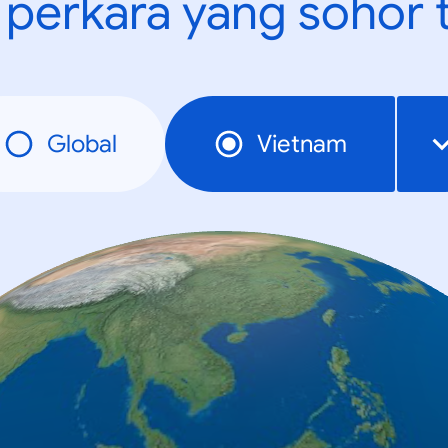
t perkara yang sohor 
Global
Vietnam