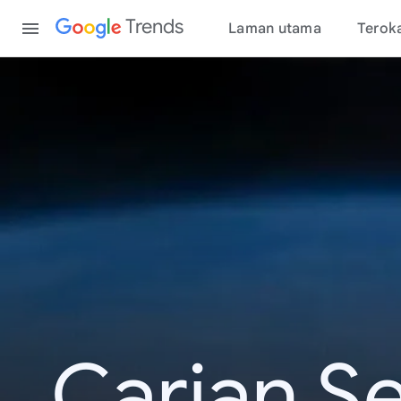
Content
Trends
Laman utama
Terok
Carian S