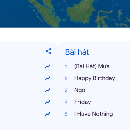
Bài hát
(Bài Hát) Mưa
Happy Birthday
Ngỡ
Friday
I Have Nothing